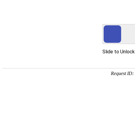
尊龙凯时人生就是搏
产
国
解
技
品
产
决
术
中
信
方
服
心
创
案
务